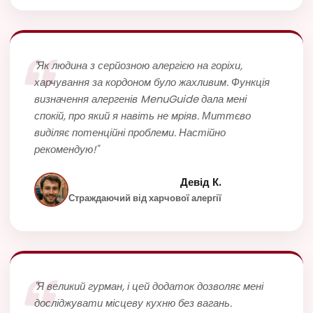
"Як людина з серйозною алергією на горіхи,
харчування за кордоном було жахливим. Функція
визначення алергенів MenuGuide дала мені
спокій, про який я навіть не мріяв. Миттєво
виділяє потенційні проблеми. Настійно
рекомендую!"
Девід К.
Страждаючий від харчової алергії
"Я великий гурман, і цей додаток дозволяє мені