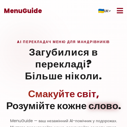
MenuGuide
UK
AI ПЕРЕКЛАДАЧ МЕНЮ ДЛЯ МАНДРІВНИКІВ
Загубилися в
перекладі?
Більше ніколи.
Смакуйте світ,
Розумійте кожне
слово
.
MenuGuide — ваш незамінний AI-помічник у подорожах.