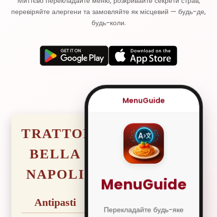
Миттєво перекладайте меню, розкривайте секрети страв,
перевіряйте алергени та замовляйте як місцевий — будь-де,
будь-коли.
MenuGuide
TRATTORIA
BELLA
NAPOLI
MenuGuide
Antipasti
Перекладайте будь-яке