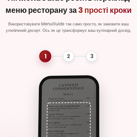
Carbonara
меню ресторану за
3 прості кроки
Pasta con uova,
guanciale, pecorino e
Використовувати MenuGuide так само просто, як замовити ваш
pepe nero
улюблений десерт. Ось як це трансформує ваш кулінарний досвід.
Risotto ai
€14.50
Funghi
Porcini
г
Riso cremoso con
funghi porcini e
parmigiano
Lasagna alla
€12.00
Bolognese
Pasta al forno con
ragù di carne,
besciamella e
formaggio
Класичний
Tiramisù
Secondi Piatti
Classico
Тірамісу