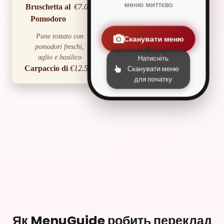
меню миттєво
Bruschetta al
€7.00
Pomodoro
Сканувати меню
Pane tostato con
pomodori freschi,
Натисніть
aglio e basilico
Сканувати меню
Carpaccio di
€12.50
для початку
Manzo
Sottili fettine di manzo
crudo con rucola e
scaglie di parmigiano
Caprese
€9.00
С
Mozzarella di bufala,
pomodori e basilico
fresco
Primi Piatti
Spaghetti alla
€13.00
Як MenuGuide робить переклад