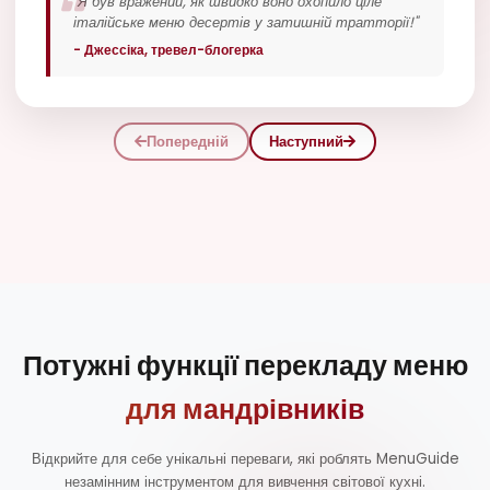
"Як людині з алергією на глютен, знати, які
італійські десерти безпечні для мене — справжній
прорив!"
- Майкл, гурман
Попередній
Наступний
Потужні функції перекладу меню
для мандрівників
Відкрийте для себе унікальні переваги, які роблять MenuGuide