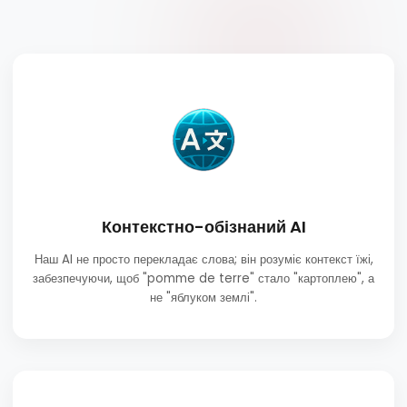
незамінним інструментом для вивчення світової кухні.
Контекстно-обізнаний AI
Наш AI не просто перекладає слова; він розуміє контекст їжі,
забезпечуючи, щоб "pomme de terre" стало "картоплею", а
не "яблуком землі".