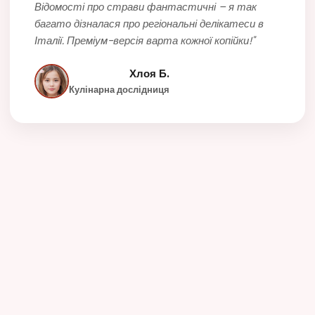
досліджувати місцеву кухню без вагань.
Відомості про страви фантастичні – я так
багато дізналася про регіональні делікатеси в
Італії. Преміум-версія варта кожної копійки!"
Хлоя Б.
Кулінарна дослідниця
142000
100
4.9
Задоволених
Мов+
Середній рейтинг
користувачів
15
Відстежуваних