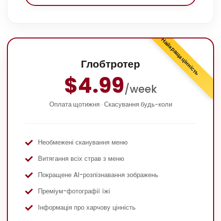
Почати безкоштовно
Найкраща цінність
Глобтротер
$4.99
/week
Оплата щотижня · Скасування будь-коли
Необмежені сканування меню
Витягання всіх страв з меню
Покращене AI-розпізнавання зображень
Преміум-фотографії їжі
Інформація про харчову цінність