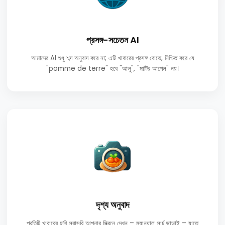
প্রসঙ্গ-সচেতন AI
আমাদের AI শুধু শব্দ অনুবাদ করে না; এটি খাবারের প্রসঙ্গ বোঝে, নিশ্চিত করে যে
"pomme de terre" হবে "আলু", "মাটির আপেল" নয়।
দৃশ্য অনুবাদ
প্রতিটি খাবারের ছবি সরাসরি আপনার স্ক্রিনে দেখুন – ম্যানুয়াল সার্চ ছাড়াই – যাতে