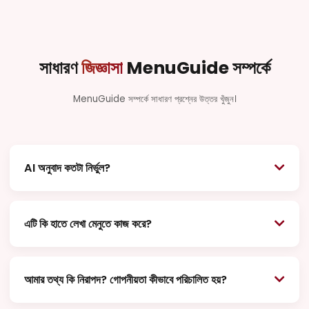
সাধারণ
জিজ্ঞাসা
MenuGuide সম্পর্কে
MenuGuide সম্পর্কে সাধারণ প্রশ্নের উত্তর খুঁজুন।
AI অনুবাদ কতটা নির্ভুল?
MenuGuide বিশ্বজুড়ে রন্ধন পদ ও প্রসঙ্গের উপর বিশেষভাবে প্রশিক্ষিত
অত্যাধুনিক AI ব্যবহার করে। নিখুঁততা অসম্ভব হলেও (বিশেষত অনন্য আঞ্চলিক
এটি কি হাতে লেখা মেনুতে কাজ করে?
স্ল্যাং-এর ক্ষেত্রে), আমাদের নির্ভুলতা ব্যতিক্রমীভাবে উচ্চ এবং ক্রমাগত উন্নতি
হচ্ছে। আমরা শুধু আক্ষরিক অনুবাদের পরিবর্তে খাবারের *অর্থ* বোঝার উপর মনোযোগ
হ্যাঁ! আমাদের উন্নত অপটিক্যাল ক্যারেক্টার রিকগনিশন (OCR) প্রযুক্তি বিভিন্ন
দিই।
ফন্ট পড়ার জন্য ডিজাইন করা হয়েছে, এমনকি চকবোর্ড বা স্পেশাল তালিকার স্পষ্ট
আমার তথ্য কি নিরাপদ? গোপনীয়তা কীভাবে পরিচালিত হয়?
হাতের লেখাও। নির্ভুলতা লেখার পাঠযোগ্যতার উপর নির্ভর করে, তবে এটি চ্যালেঞ্জিং
টেক্সটে স্ট্যান্ডার্ড OCR-এর চেয়ে উল্লেখযোগ্যভাবে ভালো পারফর্ম করে।