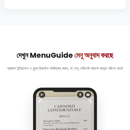
দেখুন MenuGuide
মেনু অনুবাদ করছে
স্বজ্ঞাত ইন্টারফেস ও সুন্দর ডিজাইন আবিষ্কার করুন, যা মেনু নেভিগেট করাকে আনন্দে পরিণত করে।