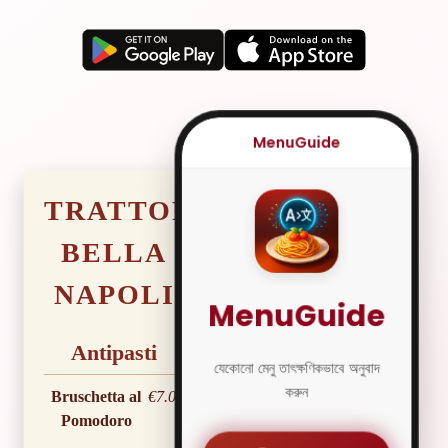
MenuGuide
TRATTORIA
BELLA
টম
NAPOLI
MenuGuide
তা
Antipasti
যেকোনো মেনু তাৎক্ষণিকভাবে অনুবাদ
করুন
Bruschetta al
€7.00
Pomodoro
বি