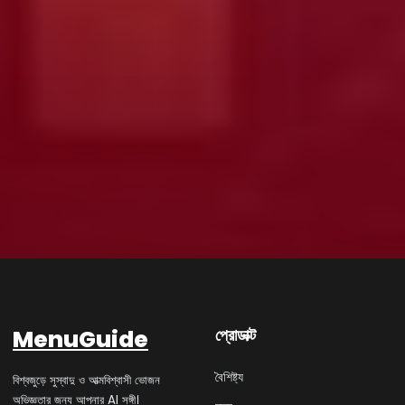
MenuGuide
প্রোডাক্ট
বৈশিষ্ট্য
বিশ্বজুড়ে সুস্বাদু ও আত্মবিশ্বাসী ভোজন
অভিজ্ঞতার জন্য আপনার AI সঙ্গী।