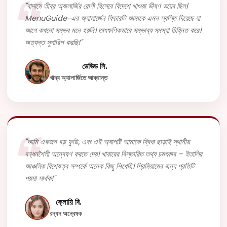
"বাদামে তীব্র অ্যালার্জির রোগী হিসেবে বিদেশে খাওয়া ভীষণ ভয়ের ছিল।
MenuGuide-এর অ্যালার্জেন ফিচারটি আমাকে এমন স্বস্তি দিয়েছে যা
আগে কখনো সম্ভব মনে হয়নি। তাৎক্ষণিকভাবে সম্ভাব্য সমস্যা চিহ্নিত করে।
অত্যন্ত সুপারিশ করছি!"
ডেভিড সি.
খাদ্য অ্যালার্জিতে আক্রান্ত
"আমি একজন বড় ফুডি, এবং এই অ্যাপটি আমাকে দ্বিধা ছাড়াই স্থানীয়
রন্ধনশৈলী অন্বেষণ করতে দেয়। খাবারের বিস্তারিত তথ্য চমৎকার – ইতালির
আঞ্চলিক বিশেষত্ব সম্পর্কে অনেক কিছু শিখেছি। প্রিমিয়ামের জন্য প্রতিটি
পয়সা সার্থক!"
ক্লোয়ি বি.
রন্ধন অন্বেষক