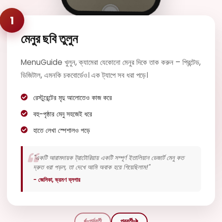
Filetto di manzo con
1
গ
salsa al pepe verde e
মেনুর ছবি তুলুন
patate arrosto
Saltimbocca
€18.50
alla Romana
MenuGuide খুলুন, ক্যামেরা যেকোনো মেনুর দিকে তাক করুন – প্রিন্টেড,
ডিজিটাল, এমনকি চকবোর্ডেও। এক ট্যাপে সব ধরা পড়ে।
Fettine di vitello con
prosciutto e salvia
রেস্টুরেন্টের মৃদু আলোতেও কাজ করে
বহু-পৃষ্ঠার মেনু সহজেই ধরে
হাতে লেখা স্পেশালও পড়ে
"একটি আরামদায়ক ট্রাটোরিয়ায় একটি সম্পূর্ণ ইতালিয়ান ডেজার্ট মেনু কত
দ্রুত ধরা পড়ল, তা দেখে আমি অবাক হয়ে গিয়েছিলাম!"
- জেসিকা, ভ্রমণ ব্লগার
পূর্ববর্তী
পরবর্তী