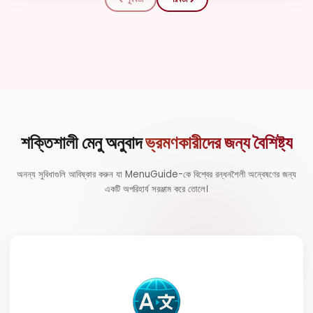
শক্তিশালী মেনু অনুবাদ
ভ্রমণকারীদের জন্য বৈশিষ্ট্য
অনন্য সুবিধাগুলি আবিষ্কার করুন যা MenuGuide-কে বিশ্বের রন্ধনশৈলী অন্বেষণের জন্য
একটি অপরিহার্য সরঞ্জাম করে তোলে।