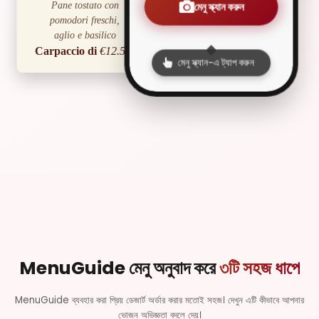
Pane tostato con
মেনু স্ক্যান করুন
pomodori freschi,
আর
aglio e basilico
Carpaccio di
€12.50
মেনু স্ক্যান-এ ট্যাপ করুন
Manzo
Sottili fettine di manzo
crudo con rucola e
কা
scaglie di parmigiano
Caprese
€9.00
Mozzarella di bufala,
pomodori e basilico
fresco
Primi Piatti
Spaghetti alla
€13.00
MenuGuide মেনু অনুবাদ করে
৩টি সহজ ধাপে
Carbonara
কা
MenuGuide ব্যবহার করা প্রিয় ডেজার্ট অর্ডার করার মতোই সহজ। দেখুন এটি কীভাবে আপনার
Pasta con uova,
ভোজন অভিজ্ঞতা বদলে দেয়।
guanciale, pecorino e