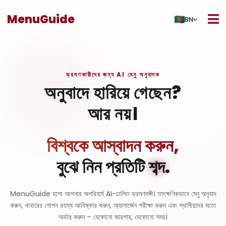
MenuGuide
BN
ভ্রমণকারীদের জন্য AI মেনু অনুবাদক
অনুবাদে হারিয়ে গেছেন?
আর নয়।
বিশ্বকে আস্বাদন করুন,
বুঝে নিন প্রতিটি
শব্দ
.
MenuGuide হলো আপনার অপরিহার্য AI-চালিত ভ্রমণসঙ্গী। তাৎক্ষণিকভাবে মেনু অনুবাদ
করুন, খাবারের গোপন রহস্য আবিষ্কার করুন, অ্যালার্জেন পরীক্ষা করুন এবং স্থানীয়দের মতো
অর্ডার করুন – যেকোনো জায়গায়, যেকোনো সময়।