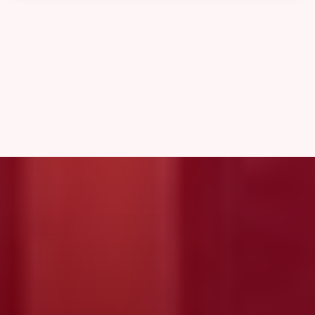
আমরা গোপনীয়তাকে গুরুত্বের সাথে নিই। মেনুর ছবি নিরাপদে প্রক্রিয়া করা হয় এবং
সাধারণত বেনামি করা হয়। আপনার ব্যক্তিগত পছন্দ (যেমন অ্যালার্জি) আপনার
ডিভাইসে নিরাপদে সংরক্ষিত থাকে অথবা যদি আপনি সিঙ্ক বেছে নেন তবে ক্লাউডে
এনক্রিপ্টেড অবস্থায় থাকে। আমরা আপনার ব্যক্তিগত তথ্য বা ভোজনের অভ্যাস
বিক্রি করি না। বিস্তারিত জানতে অনুগ্রহ করে আমাদের সম্পূর্ণ গোপনীয়তা নীতি
দেখুন।