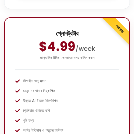
সেরা মূল্য
গ্লোবট্রটার
$4.99
/week
সাপ্তাহিক বিলিং · যেকোনো সময় বাতিল করুন
সীমাহীন মেনু স্ক্যান
মেনুর সব খাবার নিষ্কাশিত
উন্নত AI ইমেজ রিকগনিশন
প্রিমিয়াম খাবারের ছবি
পুষ্টি তথ্য
অর্ডার ইতিহাস ও পছন্দের তালিকা