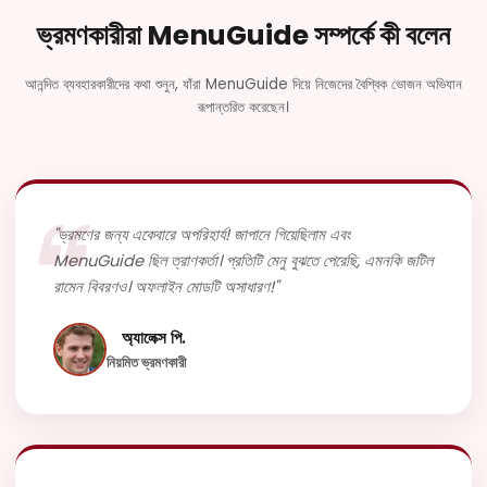
ভ্রমণকারীরা MenuGuide সম্পর্কে কী বলেন
আনন্দিত ব্যবহারকারীদের কথা শুনুন, যাঁরা MenuGuide দিয়ে নিজেদের বৈশ্বিক ভোজন অভিযান
রূপান্তরিত করেছেন।
"ভ্রমণের জন্য একেবারে অপরিহার্য! জাপানে গিয়েছিলাম এবং
MenuGuide ছিল ত্রাণকর্তা। প্রতিটি মেনু বুঝতে পেরেছি, এমনকি জটিল
রামেন বিবরণও। অফলাইন মোডটি অসাধারণ!"
অ্যালেক্স পি.
নিয়মিত ভ্রমণকারী